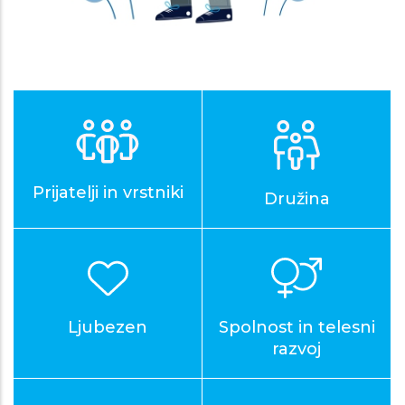
Prijatelji in vrstniki
Družina
Ljubezen
Spolnost in telesni
razvoj