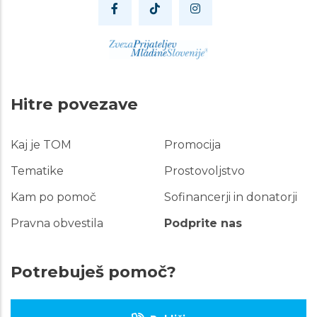
Hitre povezave
Kaj je TOM
Promocija
Hitre
povezave
Tematike
Prostovoljstvo
Kam po pomoč
Sofinancerji in donatorji
Pravna obvestila
Podprite nas
Potrebuješ pomoč?