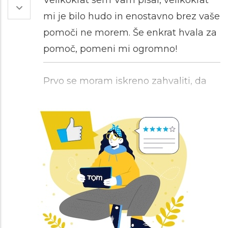
Velikokrat sem Vam pisal, velikokrat
mi je bilo hudo in enostavno brez vaše
pomoči ne morem. Še enkrat hvala za
pomoč, pomeni mi ogromno!
Prvo se moram iskreno zahvaliti, da
ste prebrali in odgovorili. Mislim, prvič
sem dobila tako iskren odgovor, zato
res hvala! O svojih težavah težko
spregovorim, zelo lažje mi je pisat in
to svetovanje mi je zelo všeč. Še
enkrat iskrena hvala za vaš čas in
predvsem poslušnost.
Hvala za vaš odgovor :). In spodbudne