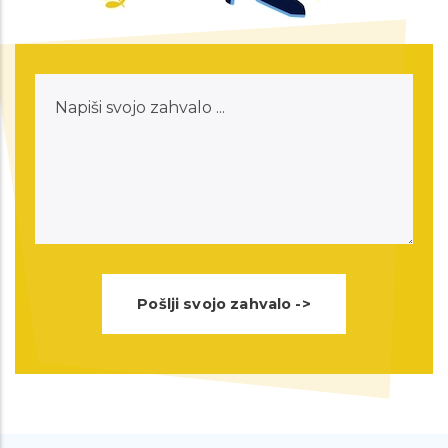
besede. Ja bilo je kar dovolj neprijetno
ampak kot ste rekli takšne stvari na
Napiši
srečo minejo. Še enkrat hvala vaše
svojo
spodbudne besede, si bom nekam
zahvalo
zapisala da ne pozabim. Ste super
svetovalnica in prostovoljci :) Lepo vas
pozdravljam in želim prelepe jesenske
dni :). Hvalaa!!
Spoštovani, danes sem bila na klicu z
eno izmed vaših svetovalk. Hotela
sem se samo še zahvalit za vso
pomoč in razumevanje. Popolnoma
ste mi spremenili dan na bolje in