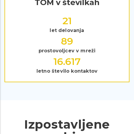
TOM v številkah
29
let delovanja
119
prostovoljcev v mreži
22.849
letno število kontaktov
Izpostavljene