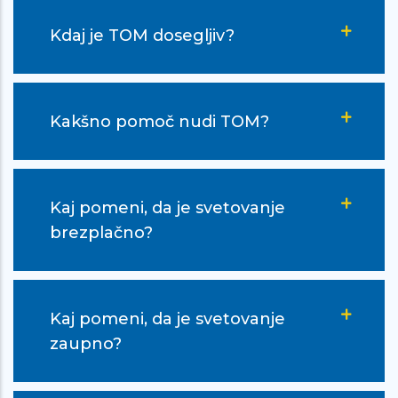
Ful je boljši občutek k nekomu poveš
Kdaj je TOM dosegljiv?
vse kar ti leži na srcu, kakor da bi
dvigoval uteži in jih pol ves olajšan
spustil. … Najlepša hvala, da ste si
Kakšno pomoč nudi TOM?
vzela ta čas, ki bi ga lahko velik boljše
preživela, zame, da si me poslušala,
ker mi to res velik pomen. Ful mi je
Kaj pomeni, da je svetovanje
lažje, pač hvala ker ste! Hvala ker ste
brezplačno?
iz mene izvlekla vse te pozitivne stvari
ki jih sama verjetno ne bi mogla. Ful
hvala! :D
Kaj pomeni, da je svetovanje
zaupno?