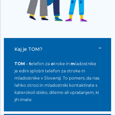
me ne jemljejo resno, kot me ne
mama. Upam, da kar sem napisal, ni
prevelika zmešnjava. Vem, da niste
psihologi, a že samo to, da nekomu
pišem (kot sem že prej napisal),
pomaga.
Kaj je TOM?
TOM
–
t
elefon za
o
troke in
m
ladostnike
Zelo veliko mi pomeni, da se nekdo
je edini splošni telefon za otroke in
pogovarja z mano na takšen način kot
mladostnike v Sloveniji. To pomeni, da nas
se vi, da verjamete da mi lahko uspe
lahko otroci in mladostniki kontaktirate s
kljub temu je zelo težko… Rada bi se
katerokoli stisko, dilemo ali vprašanjem, ki
zahvalila za pogovor in podporo, to
jih imate.
sem potrebovala…