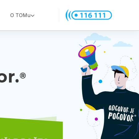
O TOMu
or.
®