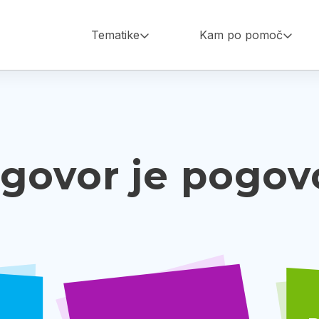
Main
Tematike
Kam po pomoč
navigation
govor je pogov