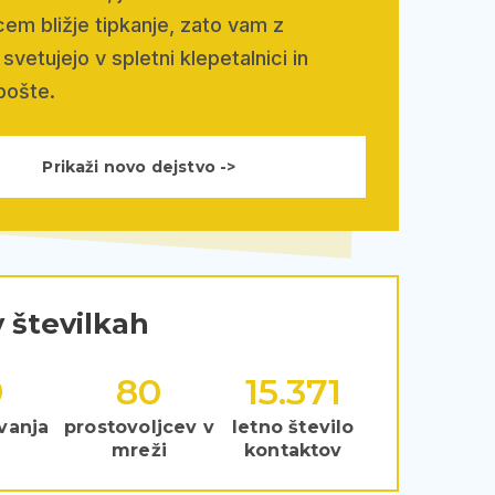
em bližje tipkanje, zato vam z
svetujejo v spletni klepetalnici in
pošte.
Prikaži novo dejstvo ->
 številkah
9
121
22.849
vanja
prostovoljcev v
letno število
mreži
kontaktov