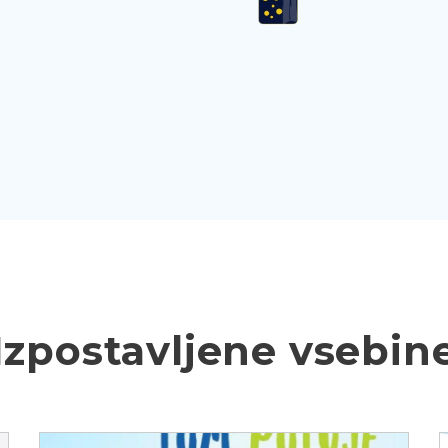
Izpostavljene vsebin