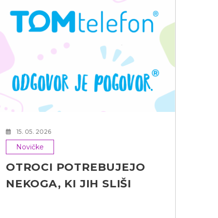
24
N
Le
va
15. 05. 2026
Novičke
OTROCI POTREBUJEJO
NEKOGA, KI JIH SLIŠI