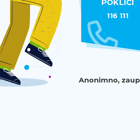
POKLIČI
116 111
Anonimno, zaupn