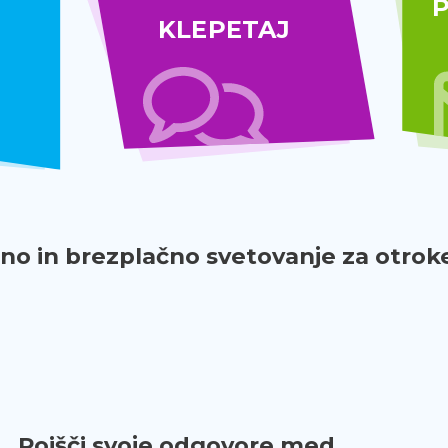
P
KLEPETAJ
o in brezplačno svetovanje za otroke
Poišči svoje odgovore med