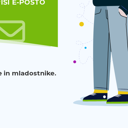
IŠI E-POŠTO
 in mladostnike.