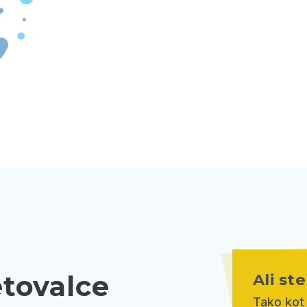
etovalce
Ali st
Tako kot