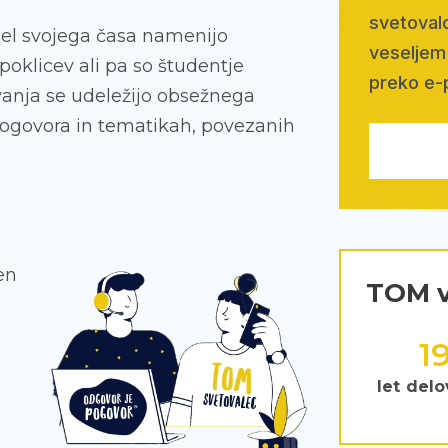
svetovalc
 del svojega časa namenijo
veseljem 
poklicev ali pa so študentje
preko e-
ovanja se udeležijo obsežnega
pogovora in tematikah, povezanih
en
TOM v
2
let delo