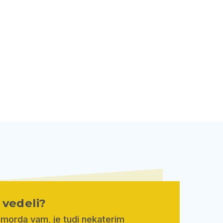
e vedeli?
 morda vam, je tudi nekaterim