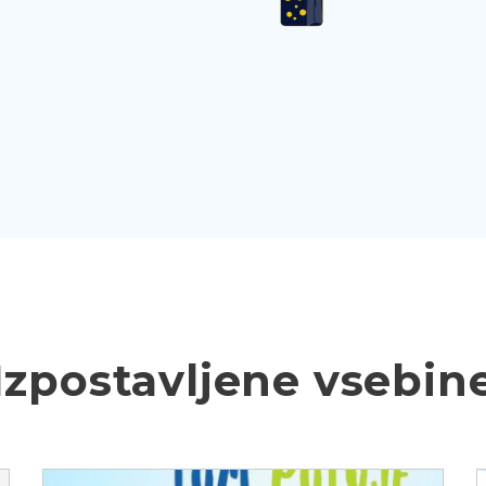
Izpostavljene vsebin