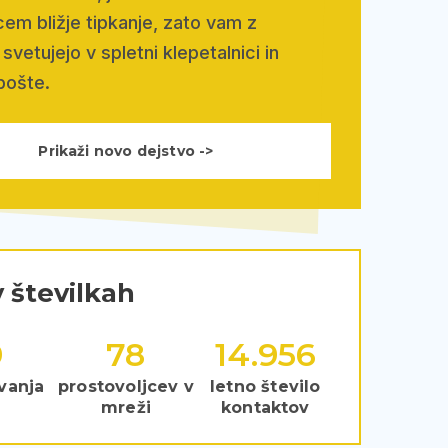
em bližje tipkanje, zato vam z
svetujejo v spletni klepetalnici in
pošte.
Prikaži novo dejstvo ->
 številkah
8
117
22.433
vanja
prostovoljcev v
letno število
mreži
kontaktov