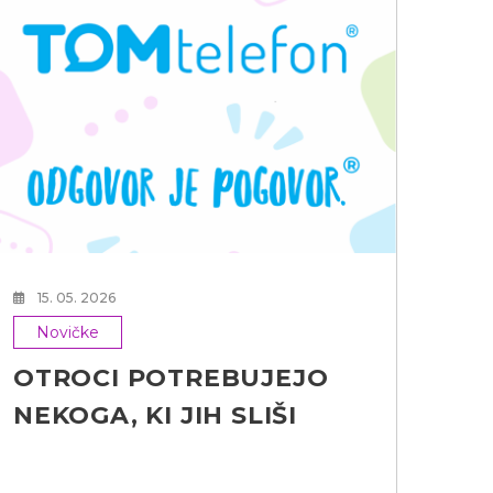
24
N
Le
va
15. 05. 2026
Novičke
OTROCI POTREBUJEJO
NEKOGA, KI JIH SLIŠI