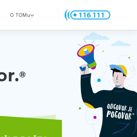
O TOMu
or.
®