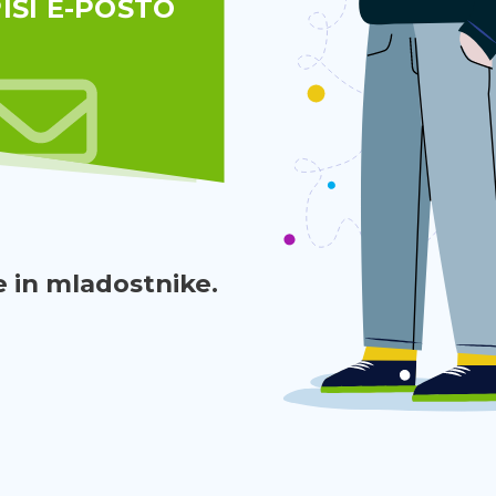
IŠI E-POŠTO
 in mladostnike.