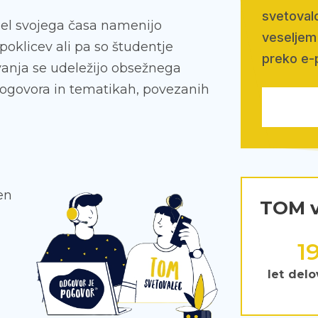
svetovalc
 del svojega časa namenijo
veseljem 
poklicev ali pa so študentje
preko e-
ovanja se udeležijo obsežnega
pogovora in tematikah, povezanih
en
TOM v
2
let delo