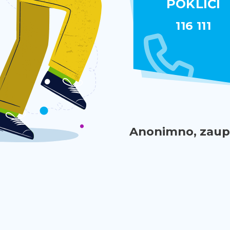
POKLIČI
116 111
Anonimno, zaupn