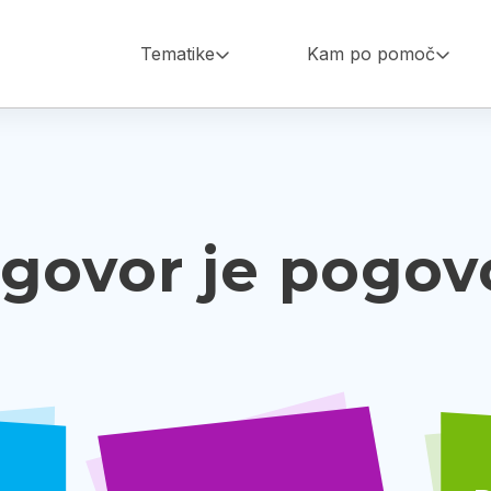
Main
Tematike
Kam po pomoč
navigation
govor je pogov