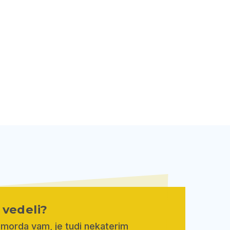
e vedeli?
 morda vam, je tudi nekaterim