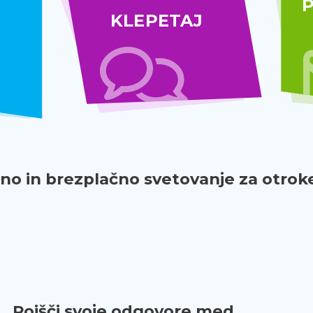
P
KLEPETAJ
o in brezplačno svetovanje za otroke
Poišči svoje odgovore med