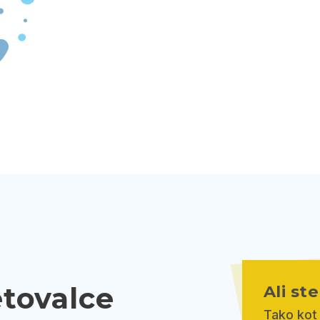
etovalce
Ali st
Tako kot