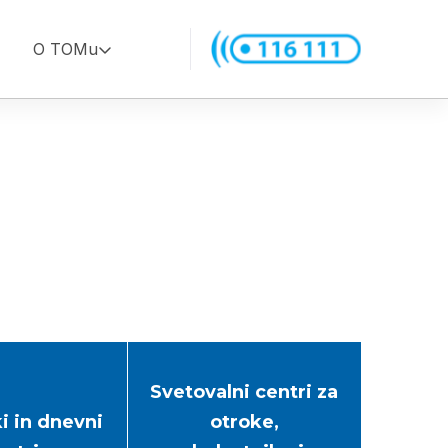
O TOMu
Svetovalni centri za
i in dnevni
otroke,