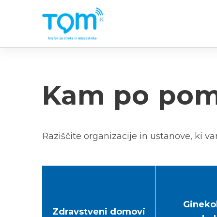
Skip
to
main
content
Kam po po
Raziščite organizacije in ustanove, ki 
Gineko
Zdravstveni domovi