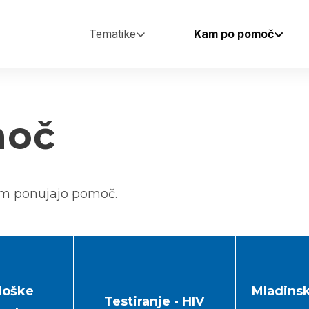
Tematike
Kam po pomoč
Main
navigation
moč
vam ponujajo pomoč.
loške
Mladinsk
Testiranje - HIV