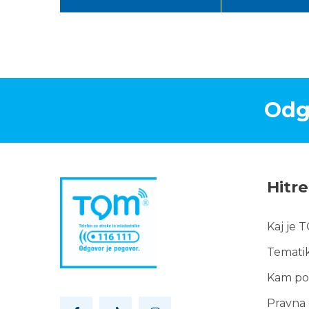
Odg
Hitr
Kaj je 
Hitr
Temati
pov
Kam po
Pravna 