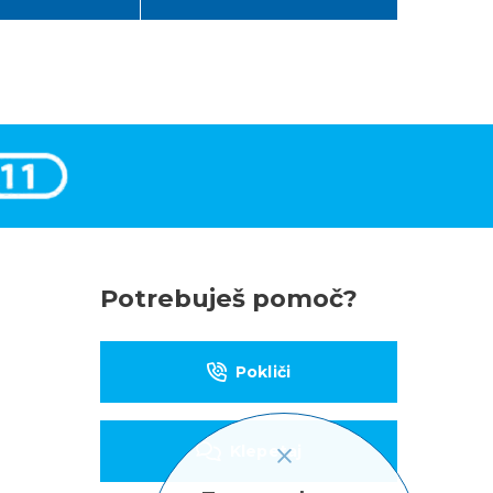
Potrebuješ pomoč?
Pokliči
Klepetaj