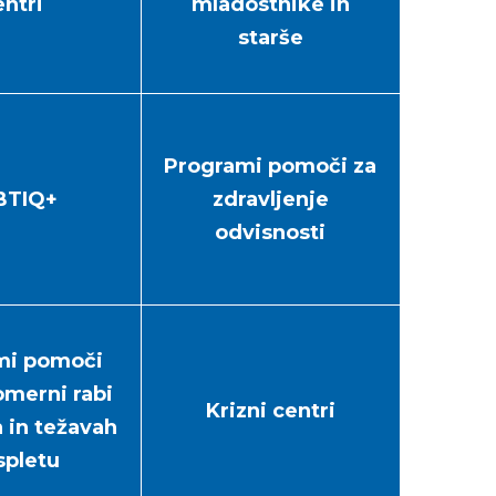
entri
mladostnike in
starše
Programi pomoči za
BTIQ+
zdravljenje
odvisnosti
mi pomoči
merni rabi
Krizni centri
a in težavah
spletu