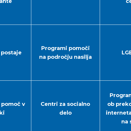
ante
c
Programi pomoči
 postaje
LG
na področju nasilja
Progra
a pomoč v
Centri za socialno
ob preko
ki
delo
internet
na 