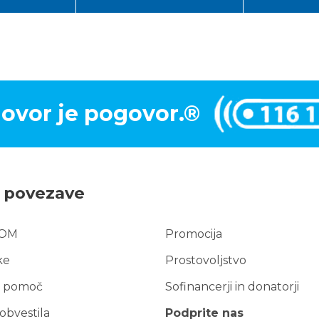
ovor je pogovor.®
e povezave
TOM
Promocija
e
ke
Prostovoljstvo
ezave
 pomoč
Sofinancerji in donatorji
obvestila
Podprite nas