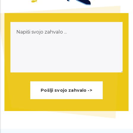
besede. Ja bilo je kar dovolj neprijetno
ampak kot ste rekli takšne stvari na
Napiši
srečo minejo. Še enkrat hvala vaše
svojo
spodbudne besede, si bom nekam
zahvalo
zapisala da ne pozabim. Ste super
svetovalnica in prostovoljci :) Lepo vas
pozdravljam in želim prelepe jesenske
dni :). Hvalaa!!
Spoštovani, danes sem bila na klicu z
eno izmed vaših svetovalk. Hotela
sem se samo še zahvalit za vso
pomoč in razumevanje. Popolnoma
ste mi spremenili dan na bolje in