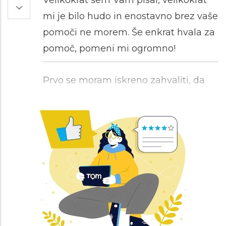
Velikokrat sem Vam pisal, velikokrat
mi je bilo hudo in enostavno brez vaše
pomoči ne morem. Še enkrat hvala za
pomoč, pomeni mi ogromno!
Prvo se moram iskreno zahvaliti, da
ste prebrali in odgovorili. Mislim, prvič
sem dobila tako iskren odgovor, zato
res hvala! O svojih težavah težko
spregovorim, zelo lažje mi je pisat in
to svetovanje mi je zelo všeč. Še
enkrat iskrena hvala za vaš čas in
predvsem poslušnost.
Hvala za vaš odgovor :). In spodbudne