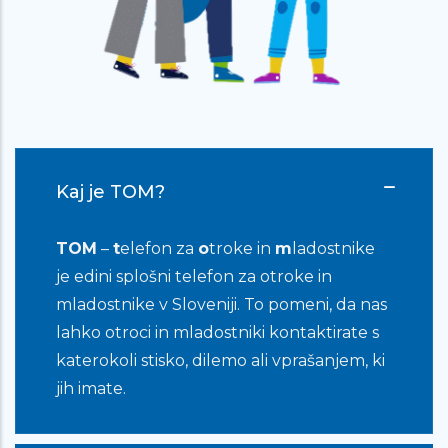
me ne jemljejo resno, kot me ne
mama. Upam, da kar sem napisal, ni
prevelika zmešnjava. Vem, da niste
psihologi, a že samo to, da nekomu
pišem (kot sem že prej napisal),
pomaga.
Kaj je TOM?
TOM
–
t
elefon za
o
troke in
m
ladostnike
Zelo veliko mi pomeni, da se nekdo
je edini splošni telefon za otroke in
pogovarja z mano na takšen način kot
mladostnike v Sloveniji. To pomeni, da nas
se vi, da verjamete da mi lahko uspe
lahko otroci in mladostniki kontaktirate s
kljub temu je zelo težko… Rada bi se
katerokoli stisko, dilemo ali vprašanjem, ki
zahvalila za pogovor in podporo, to
jih imate.
sem potrebovala…