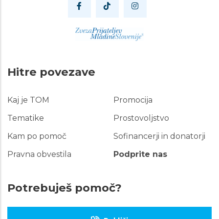
Hitre povezave
Kaj je TOM
Promocija
Hitre
povezave
Tematike
Prostovoljstvo
Kam po pomoč
Sofinancerji in donatorji
Pravna obvestila
Podprite nas
Potrebuješ pomoč?