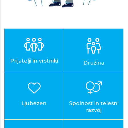
Prijatelji in vrstniki
Družina
Ljubezen
Spolnost in telesni
razvoj