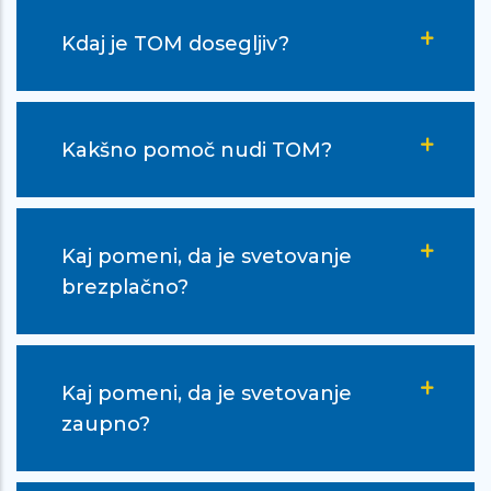
Ful je boljši občutek k nekomu poveš
Kdaj je TOM dosegljiv?
vse kar ti leži na srcu, kakor da bi
dvigoval uteži in jih pol ves olajšan
spustil. … Najlepša hvala, da ste si
Kakšno pomoč nudi TOM?
vzela ta čas, ki bi ga lahko velik boljše
preživela, zame, da si me poslušala,
ker mi to res velik pomen. Ful mi je
Kaj pomeni, da je svetovanje
lažje, pač hvala ker ste! Hvala ker ste
brezplačno?
iz mene izvlekla vse te pozitivne stvari
ki jih sama verjetno ne bi mogla. Ful
hvala! :D
Kaj pomeni, da je svetovanje
zaupno?