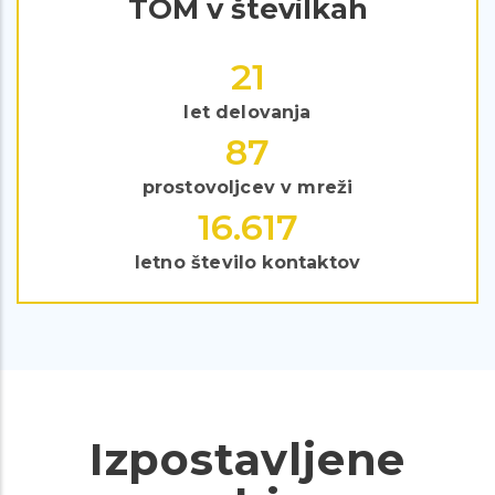
TOM v številkah
29
let delovanja
119
prostovoljcev v mreži
22.849
letno število kontaktov
Izpostavljene