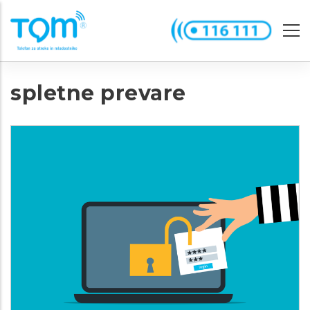
Skip
to
main
content
spletne prevare