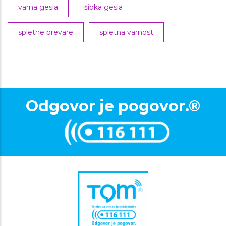
varna gesla
šibka gesla
spletne prevare
spletna varnost
Odgovor je pogovor.®