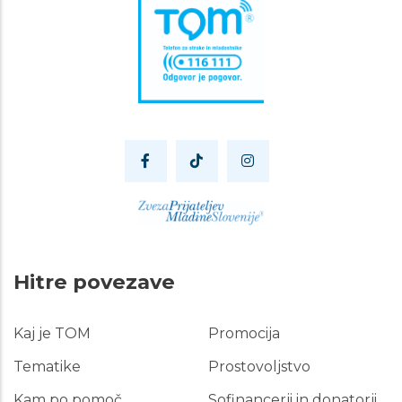
Hitre povezave
Kaj je TOM
Promocija
Hitre
povezave
Tematike
Prostovoljstvo
Kam po pomoč
Sofinancerji in donatorji