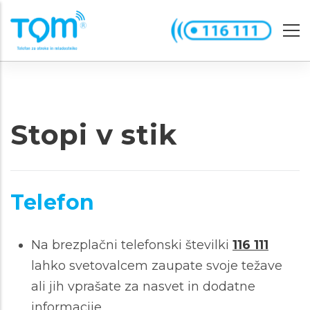
Skip
to
main
content
Stopi v stik
Telefon
Na brezplačni telefonski številki
116 111
lahko svetovalcem zaupate svoje težave
ali jih vprašate za nasvet in dodatne
informacije.