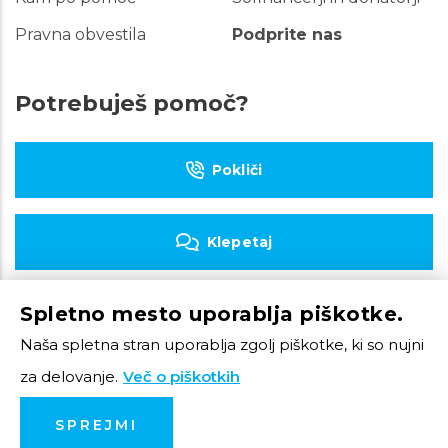
Pravna obvestila
Podprite nas
Potrebuješ pomoč?
Pokliči
Klepetaj
Spletno mesto uporablja piškotke.
Piši e-pošto
Naša spletna stran uporablja zgolj piškotke, ki so nujni
za delovanje.
Več o piškotkih
© 2023 Tom Telefon
SPREJMI
Produkcija: Creatim