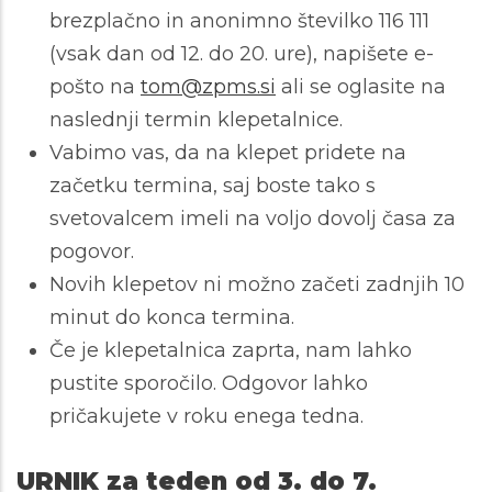
brezplačno in anonimno številko 116 111
(vsak dan od 12. do 20. ure), napišete e-
pošto na
tom@zpms.si
ali se oglasite na
naslednji termin klepetalnice.
Vabimo vas, da na klepet pridete na
začetku termina, saj boste tako s
svetovalcem imeli na voljo dovolj časa za
pogovor.
Novih klepetov ni možno začeti zadnjih 10
minut do konca termina.
Če je klepetalnica zaprta, nam lahko
pustite sporočilo. Odgovor lahko
pričakujete v roku enega tedna.
URNIK za teden od 3. do 7.