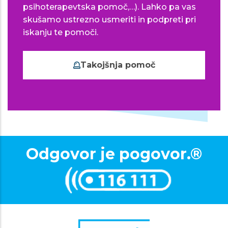
psihoterapevtska pomoč,…). Lahko pa vas
skušamo ustrezno usmeriti in podpreti pri
iskanju te pomoči.
Takojšnja pomoč
Odgovor je pogovor.®