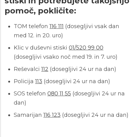
stiski in potrebujete takojšnjo
pomoč, pokličite:
TOM telefon
116 111
(dosegljivi vsak dan
med 12. in 20. uro)
Klic v duševni stiski
01/520 99 00
(dosegljivi vsako noč med 19. in 7. uro)
Reševalci
112
(dosegljivi 24 ur na dan)
Policija
113
(dosegljivi 24 ur na dan)
SOS telefon
080 11 55
(dosegljivi 24 ur na
dan)
Samarijan
116 123
(dosegljivi 24 ur na dan)