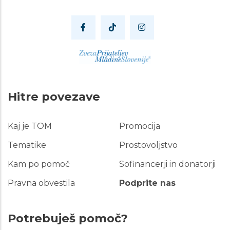
Hitre povezave
Kaj je TOM
Promocija
Hitre
povezave
Tematike
Prostovoljstvo
Kam po pomoč
Sofinancerji in donatorji
Pravna obvestila
Podprite nas
Potrebuješ pomoč?