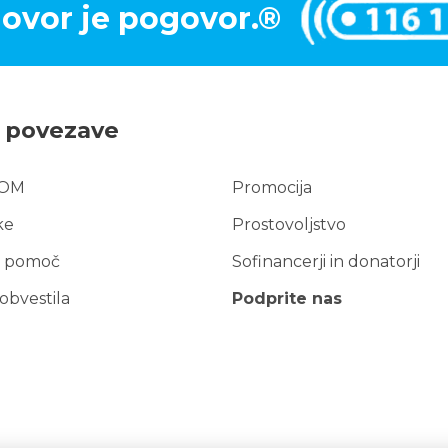
ovor je pogovor.®
e povezave
TOM
Promocija
e
ke
Prostovoljstvo
ezave
 pomoč
Sofinancerji in donatorji
obvestila
Podprite nas