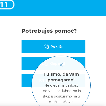
Potrebuješ pomoč?
Pokliči
Klepetaj
Tu smo, da vam
pomagamo!
Piši e-pošto
Ne glede na velikost
težave ti prisluhnemo in
skupaj poskusimo najti
možne rešitve.