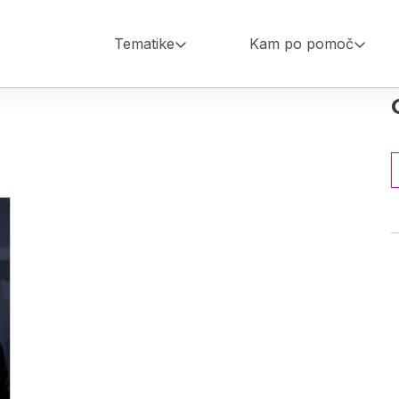
Tematike
Kam po pomoč
Main
navigation