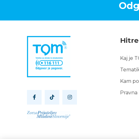
Odg
Hitr
Kaj je 
Hitr
Temati
pov
Kam po
Pravna 