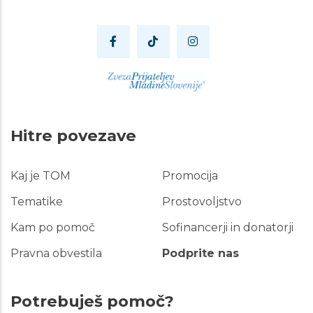
Hitre povezave
Kaj je TOM
Promocija
Hitre
povezave
Tematike
Prostovoljstvo
Kam po pomoč
Sofinancerji in donatorji
Pravna obvestila
Podprite nas
Potrebuješ pomoč?