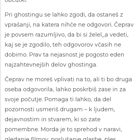
občutki.
Pri ghostingu se lahko zgodi, da ostaneš z
vprašanji, na katera nihče ne odgovori. Čeprav
je povsem razumljivo, da bi si želel_a vedeti,
kaj se je zgodilo, teh odgovorov včasih ne
dobimo. Prav ta nejasnost je pogosto eden
najzahtevnejših delov ghostinga.
Čeprav ne moreš vplivati na to, ali ti bo druga
oseba odgovorila, lahko poskrbiš zase in za
svoje počutje. Pomaga ti lahko, da del
pozornosti usmeriš drugam – k ljudem,
dejavnostim in stvarem, ki so zate
pomembne. Morda je to sprehod v naravi,
gledanje filmov, poslušanje glasbe, ples,