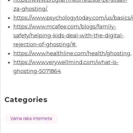
https://www.programneon.eu/ste-ze-slisali-
za-ghosting/
,
https://www.psychologytoday.com/us/basics/
https://www.mcafee.com/blogs/family-
safety/helping-kids-deal-with-the-digital-
rejection-of-ghosting/#
,
https://www.healthline.com/health/ghosting
,
https://www.verywellmind.com/what-is-
ghosting-5071864
.
Categories
Varna raba interneta