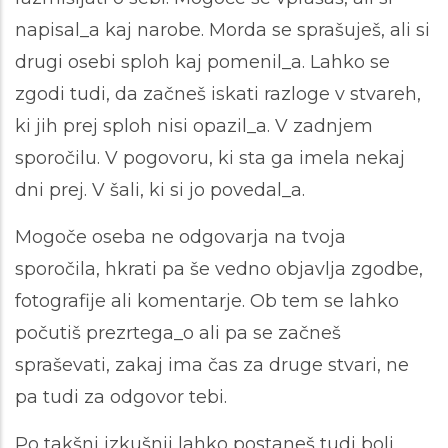
napisal_a kaj narobe. Morda se sprašuješ, ali si
drugi osebi sploh kaj pomenil_a. Lahko se
zgodi tudi, da začneš iskati razloge v stvareh,
ki jih prej sploh nisi opazil_a. V zadnjem
sporočilu. V pogovoru, ki sta ga imela nekaj
dni prej. V šali, ki si jo povedal_a.
Mogoče oseba ne odgovarja na tvoja
sporočila, hkrati pa še vedno objavlja zgodbe,
fotografije ali komentarje. Ob tem se lahko
počutiš prezrtega_o ali pa se začneš
spraševati, zakaj ima čas za druge stvari, ne
pa tudi za odgovor tebi.
Po takšni izkušnji lahko postaneš tudi bolj