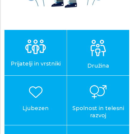
Prijatelji in vrstniki
Družina
Ljubezen
Spolnost in telesni
razvoj