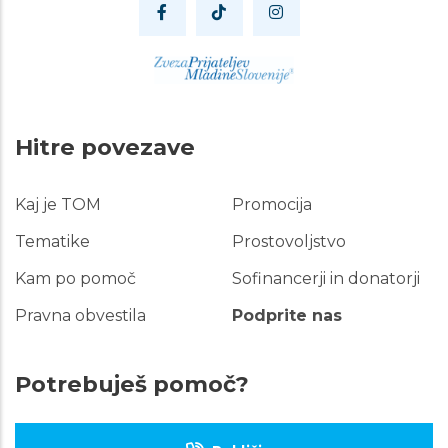
Hitre povezave
Kaj je TOM
Promocija
Hitre
povezave
Tematike
Prostovoljstvo
Kam po pomoč
Sofinancerji in donatorji
Pravna obvestila
Podprite nas
Potrebuješ pomoč?