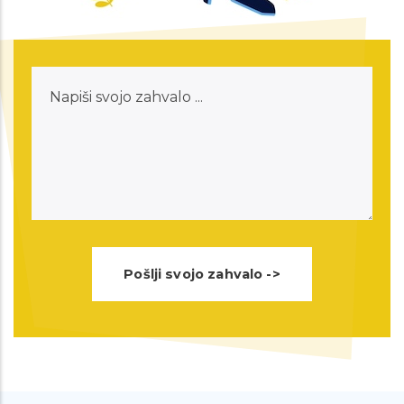
besede. Ja bilo je kar dovolj neprijetno
ampak kot ste rekli takšne stvari na
Napiši
srečo minejo. Še enkrat hvala vaše
svojo
spodbudne besede, si bom nekam
zahvalo
zapisala da ne pozabim. Ste super
svetovalnica in prostovoljci :) Lepo vas
pozdravljam in želim prelepe jesenske
dni :). Hvalaa!!
Spoštovani, danes sem bila na klicu z
eno izmed vaših svetovalk. Hotela
sem se samo še zahvalit za vso
pomoč in razumevanje. Popolnoma
ste mi spremenili dan na bolje in