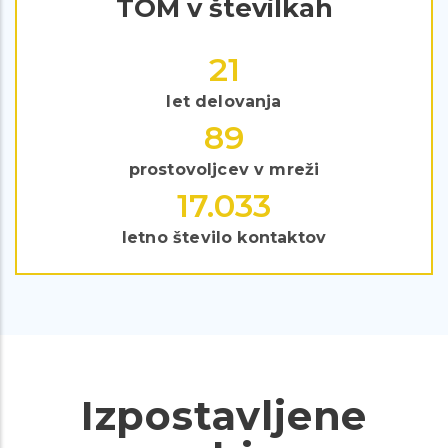
TOM v številkah
30
let delovanja
121
prostovoljcev v mreži
23.264
letno število kontaktov
Izpostavljene