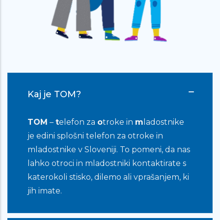
me ne jemljejo resno, kot me ne
mama. Upam, da kar sem napisal, ni
prevelika zmešnjava. Vem, da niste
psihologi, a že samo to, da nekomu
pišem (kot sem že prej napisal),
pomaga.
Kaj je TOM?
TOM
–
t
elefon za
o
troke in
m
ladostnike
Zelo veliko mi pomeni, da se nekdo
je edini splošni telefon za otroke in
pogovarja z mano na takšen način kot
mladostnike v Sloveniji. To pomeni, da nas
se vi, da verjamete da mi lahko uspe
lahko otroci in mladostniki kontaktirate s
kljub temu je zelo težko… Rada bi se
katerokoli stisko, dilemo ali vprašanjem, ki
zahvalila za pogovor in podporo, to
jih imate.
sem potrebovala…