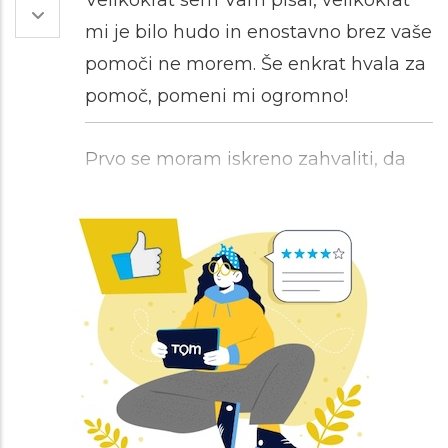
Velikokrat sem Vam pisal, velikokrat
mi je bilo hudo in enostavno brez vaše
pomoči ne morem. Še enkrat hvala za
pomoč, pomeni mi ogromno!
Prvo se moram iskreno zahvaliti, da
ste prebrali in odgovorili. Mislim, prvič
sem dobila tako iskren odgovor, zato
res hvala! O svojih težavah težko
spregovorim, zelo lažje mi je pisat in
to svetovanje mi je zelo všeč. Še
enkrat iskrena hvala za vaš čas in
predvsem poslušnost.
Hvala za vaš odgovor :). In spodbudne