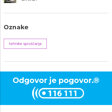
Oznake
tehnike sproščanja
Odgovor je pogovor.®