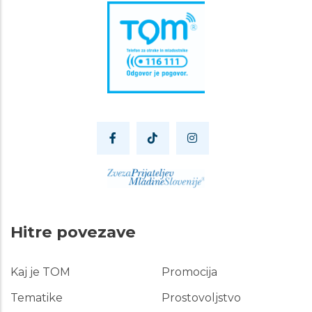
Hitre povezave
Kaj je TOM
Promocija
Hitre
povezave
Tematike
Prostovoljstvo