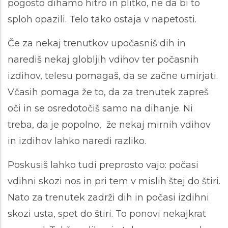
pogosto dihamo hitro in plitko, ne da bi to
sploh opazili. Telo tako ostaja v napetosti.
Če za nekaj trenutkov upočasniš dih in
narediš nekaj globljih vdihov ter počasnih
izdihov, telesu pomagaš, da se začne umirjati.
Včasih pomaga že to, da za trenutek zapreš
oči in se osredotočiš samo na dihanje. Ni
treba, da je popolno, že nekaj mirnih vdihov
in izdihov lahko naredi razliko.
Poskusiš lahko tudi preprosto vajo: počasi
vdihni skozi nos in pri tem v mislih štej do štiri.
Nato za trenutek zadrži dih in počasi izdihni
skozi usta, spet do štiri. To ponovi nekajkrat