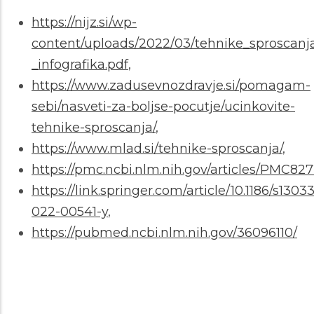
https://nijz.si/wp-
content/uploads/2022/03/tehnike_sproscanj
_infografika.pdf
,
https://www.zadusevnozdravje.si/pomagam-
sebi/nasveti-za-boljse-pocutje/ucinkovite-
tehnike-sproscanja/
,
https://www.mlad.si/tehnike-sproscanja/
,
https://pmc.ncbi.nlm.nih.gov/articles/PMC82
https://link.springer.com/article/10.1186/s13033
022-00541-y
,
https://pubmed.ncbi.nlm.nih.gov/36096110/