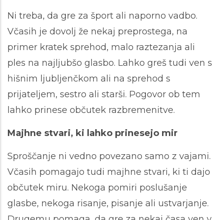
Ni treba, da gre za šport ali naporno vadbo.
Včasih je dovolj že nekaj preprostega, na
primer kratek sprehod, malo raztezanja ali
ples na najljubšo glasbo. Lahko greš tudi ven s
hišnim ljubljenčkom ali na sprehod s
prijateljem, sestro ali starši. Pogovor ob tem
lahko prinese občutek razbremenitve.
Majhne stvari, ki lahko prinesejo mir
Sproščanje ni vedno povezano samo z vajami.
Včasih pomagajo tudi majhne stvari, ki ti dajo
občutek miru. Nekoga pomiri poslušanje
glasbe, nekoga risanje, pisanje ali ustvarjanje.
Drugemu pomaga, da gre za nekaj časa ven v