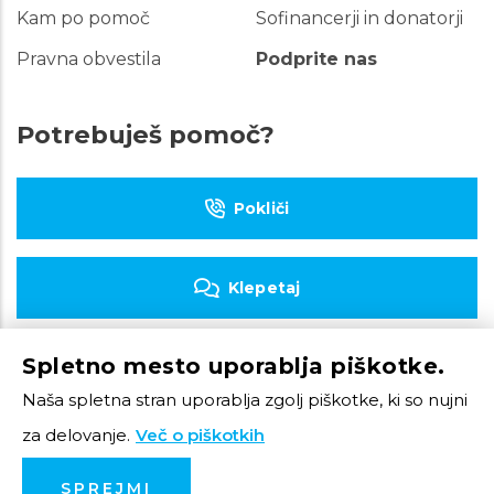
Kam po pomoč
Sofinancerji in donatorji
Pravna obvestila
Podprite nas
Potrebuješ pomoč?
Pokliči
Klepetaj
Spletno mesto uporablja piškotke.
Piši e-pošto
Naša spletna stran uporablja zgolj piškotke, ki so nujni
za delovanje.
Več o piškotkih
© 2023 Tom Telefon
SPREJMI