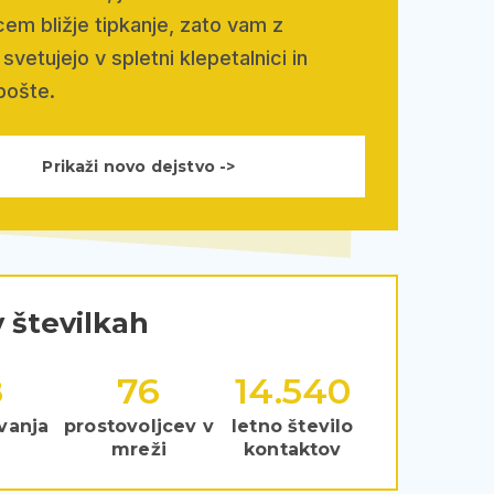
em bližje tipkanje, zato vam z
svetujejo v spletni klepetalnici in
pošte.
Prikaži novo dejstvo ->
 številkah
8
115
22.018
vanja
prostovoljcev v
letno število
mreži
kontaktov