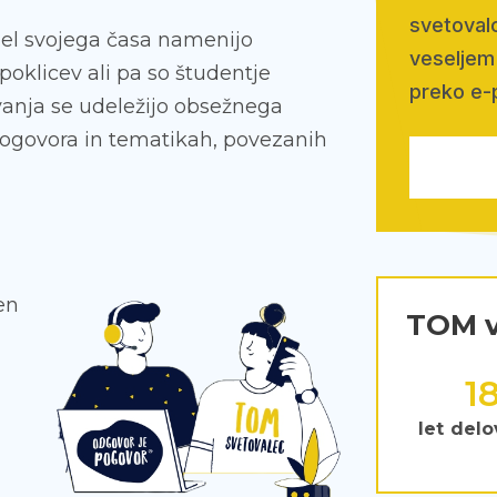
svetovalc
 del svojega časa namenijo
veseljem 
poklicev ali pa so študentje
preko e-
ovanja se udeležijo obsežnega
pogovora in tematikah, povezanih
en
TOM v
2
let delo