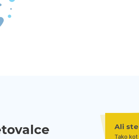
etovalce
Ali st
Tako kot