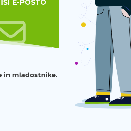
IŠI E-POŠTO
 in mladostnike.