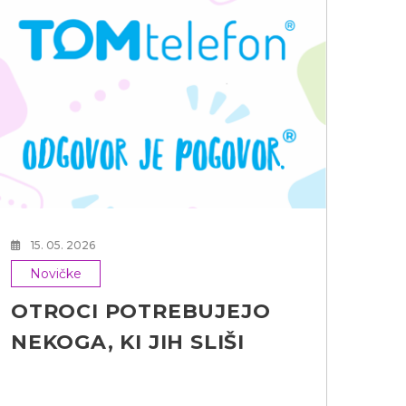
24
N
Le
va
15. 05. 2026
Novičke
OTROCI POTREBUJEJO
NEKOGA, KI JIH SLIŠI