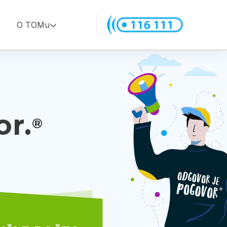
O TOMu
or.
®