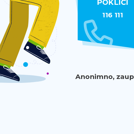
POKLIČI
116 111
Anonimno, zaupn