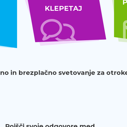
P
KLEPETAJ
o in brezplačno svetovanje za otroke
Poišči svoje odgovore med