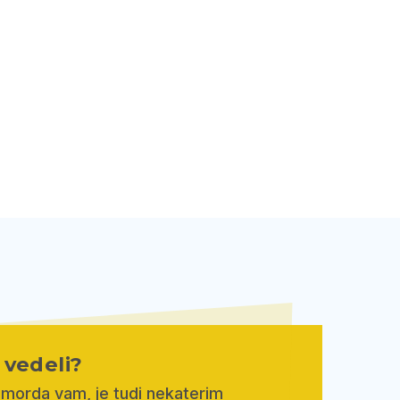
e vedeli?
 morda vam, je tudi nekaterim