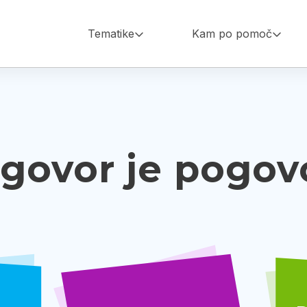
Main
Tematike
Kam po pomoč
navigation
govor je pogov