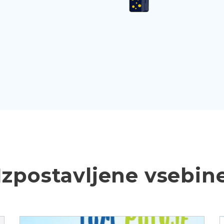
Izpostavljene vsebin