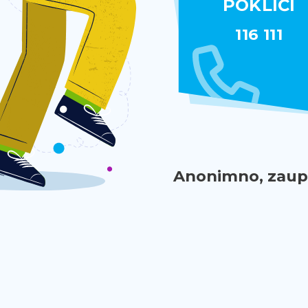
POKLIČI
116 111
Anonimno, zaupn