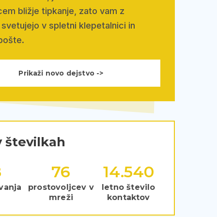
em bližje tipkanje, zato vam z
svetujejo v spletni klepetalnici in
pošte.
Prikaži novo dejstvo ->
 številkah
8
115
22.018
vanja
prostovoljcev v
letno število
mreži
kontaktov