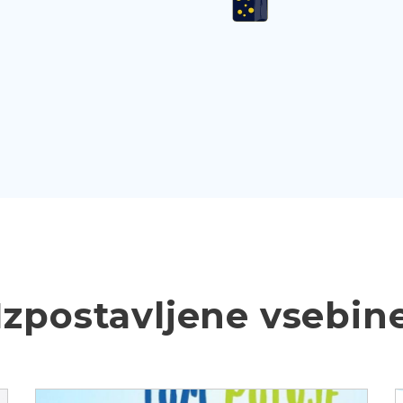
Izpostavljene vsebin