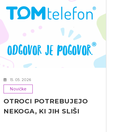
24
N
Le
va
15. 05. 2026
Novičke
OTROCI POTREBUJEJO
NEKOGA, KI JIH SLIŠI