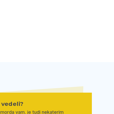
e vedeli?
 morda vam, je tudi nekaterim