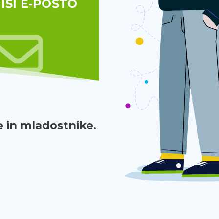
IŠI E-POŠTO
 in mladostnike.