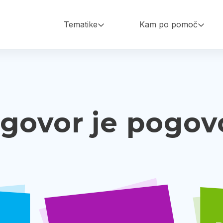
Main
Tematike
Kam po pomoč
navigation
govor je pogov