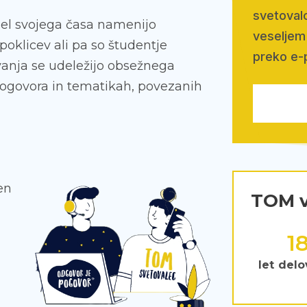
svetovalc
 del svojega časa namenijo
veseljem 
poklicev ali pa so študentje
preko e-
ovanja se udeležijo obsežnega
pogovora in tematikah, povezanih
en
TOM v
2
let delo