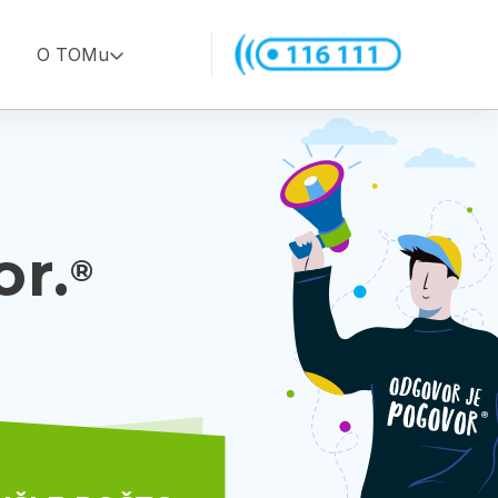
O TOMu
or.
®