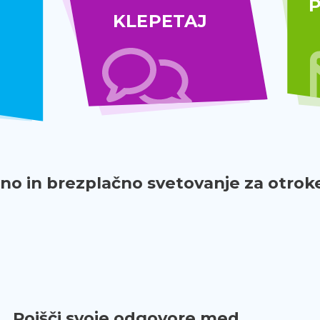
P
KLEPETAJ
o in brezplačno svetovanje za otroke
Poišči svoje odgovore med