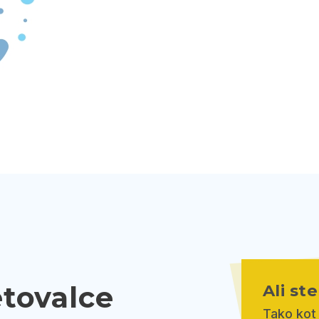
etovalce
Ali st
Tako kot