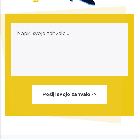
besede. Ja bilo je kar dovolj neprijetno
ampak kot ste rekli takšne stvari na
Napiši
srečo minejo. Še enkrat hvala vaše
svojo
spodbudne besede, si bom nekam
zahvalo
zapisala da ne pozabim. Ste super
svetovalnica in prostovoljci :) Lepo vas
pozdravljam in želim prelepe jesenske
dni :). Hvalaa!!
Spoštovani, danes sem bila na klicu z
eno izmed vaših svetovalk. Hotela
sem se samo še zahvalit za vso
pomoč in razumevanje. Popolnoma
ste mi spremenili dan na bolje in