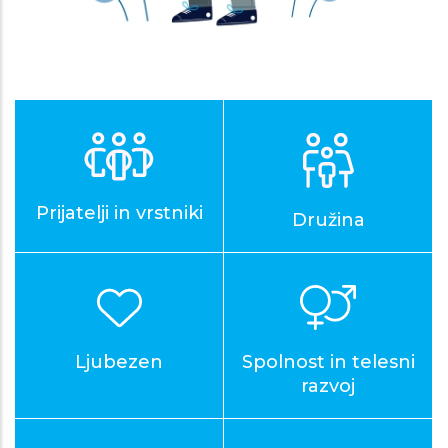
Prijatelji in vrstniki
Družina
Ljubezen
Spolnost in telesni
razvoj