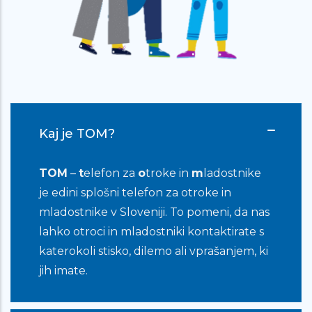
me ne jemljejo resno, kot me ne
mama. Upam, da kar sem napisal, ni
prevelika zmešnjava. Vem, da niste
psihologi, a že samo to, da nekomu
pišem (kot sem že prej napisal),
pomaga.
Kaj je TOM?
TOM
–
t
elefon za
o
troke in
m
ladostnike
Zelo veliko mi pomeni, da se nekdo
je edini splošni telefon za otroke in
pogovarja z mano na takšen način kot
mladostnike v Sloveniji. To pomeni, da nas
se vi, da verjamete da mi lahko uspe
lahko otroci in mladostniki kontaktirate s
kljub temu je zelo težko… Rada bi se
katerokoli stisko, dilemo ali vprašanjem, ki
zahvalila za pogovor in podporo, to
jih imate.
sem potrebovala…