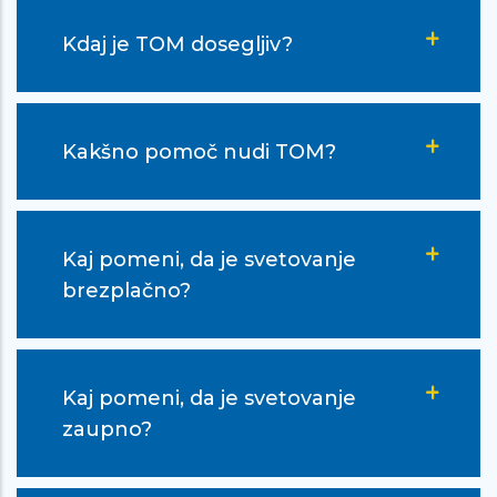
Ful je boljši občutek k nekomu poveš
Kdaj je TOM dosegljiv?
vse kar ti leži na srcu, kakor da bi
dvigoval uteži in jih pol ves olajšan
spustil. … Najlepša hvala, da ste si
Kakšno pomoč nudi TOM?
vzela ta čas, ki bi ga lahko velik boljše
preživela, zame, da si me poslušala,
ker mi to res velik pomen. Ful mi je
Kaj pomeni, da je svetovanje
lažje, pač hvala ker ste! Hvala ker ste
brezplačno?
iz mene izvlekla vse te pozitivne stvari
ki jih sama verjetno ne bi mogla. Ful
hvala! :D
Kaj pomeni, da je svetovanje
zaupno?