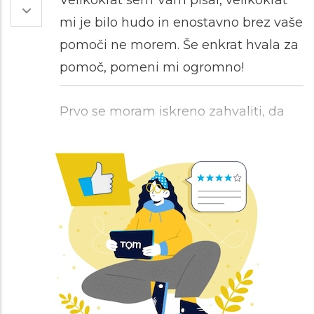
Velikokrat sem Vam pisal, velikokrat
mi je bilo hudo in enostavno brez vaše
pomoči ne morem. Še enkrat hvala za
pomoč, pomeni mi ogromno!
Prvo se moram iskreno zahvaliti, da
ste prebrali in odgovorili. Mislim, prvič
sem dobila tako iskren odgovor, zato
res hvala! O svojih težavah težko
spregovorim, zelo lažje mi je pisat in
to svetovanje mi je zelo všeč. Še
enkrat iskrena hvala za vaš čas in
predvsem poslušnost.
Hvala za vaš odgovor :). In spodbudne