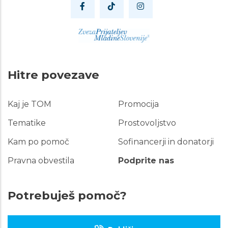
Hitre povezave
Kaj je TOM
Promocija
Hitre
povezave
Tematike
Prostovoljstvo
Kam po pomoč
Sofinancerji in donatorji
Pravna obvestila
Podprite nas
Potrebuješ pomoč?