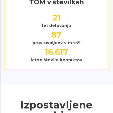
TOM v številkah
29
let delovanja
119
prostovoljcev v mreži
22.849
letno število kontaktov
Izpostavljene