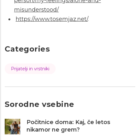
person/my-feelings/alone-and-
misunderstood/
https://www.tosemjaz.net/
.
Categories
Prijatelji in vrstniki
Sorodne vsebine
Počitnice doma: Kaj, če letos
nikamor ne grem?