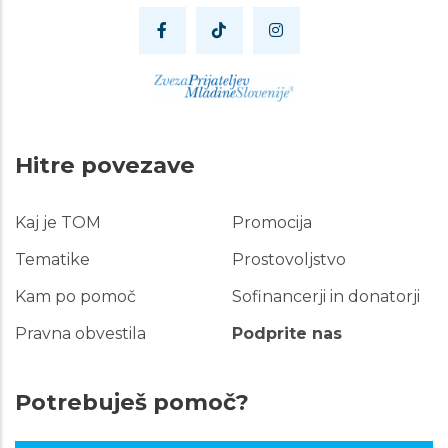
Hitre povezave
Kaj je TOM
Promocija
Hitre
povezave
Tematike
Prostovoljstvo
Kam po pomoč
Sofinancerji in donatorji
Pravna obvestila
Podprite nas
Potrebuješ pomoč?