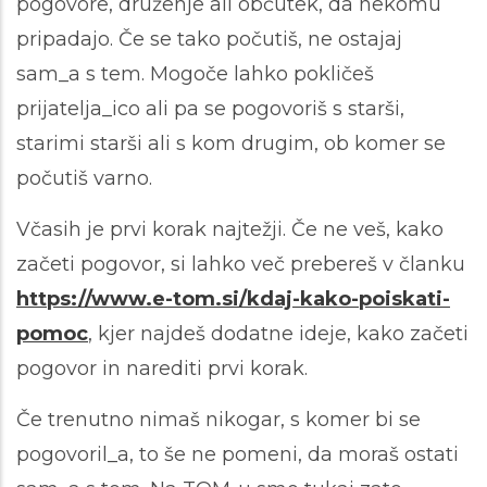
pogovore, druženje ali občutek, da nekomu
pripadajo. Če se tako počutiš, ne ostajaj
sam_a s tem. Mogoče lahko pokličeš
prijatelja_ico ali pa se pogovoriš s starši,
starimi starši ali s kom drugim, ob komer se
počutiš varno.
Včasih je prvi korak najtežji. Če ne veš, kako
začeti pogovor, si lahko več prebereš v članku
https://www.e-tom.si/kdaj-kako-poiskati-
pomoc
, kjer najdeš dodatne ideje, kako začeti
pogovor in narediti prvi korak.
Če trenutno nimaš nikogar, s komer bi se
pogovoril_a, to še ne pomeni, da moraš ostati