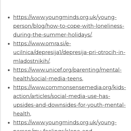
https://www.youngminds.org.uk/young-
person/blog/how-to-cope-with-loneliness-
during-the-summer-holidays/
,
https://www.omra.si/e-
ucilnica/depresija1/depresija-pri-otrocih-in-
mladostnikih/
,
https://www.unicef.org/parenting/mental-
health/social-media-teens
,
https://www.commonsensemedia.org/kids-
action/articles/social-media-use-has-
upsides-and-downsides-for-youth-mental-
health
,
https://www.youngminds.org.uk/young-