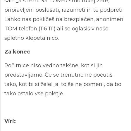
sam_a s tem. Na TOM-u smo tukaj zate,
pripravljeni poslušati, razumeti in te podpreti.
Lahko nas pokličeš na brezplačen, anonimen
TOM telefon (116 111) ali se oglasiš v našo
spletno klepetalnico.
Za konec
Počitnice niso vedno takšne, kot si jih
predstavljamo. Če se trenutno ne počutiš
tako, kot bi si želel_a, to še ne pomeni, da bo
tako ostalo vse poletje.
Viri: