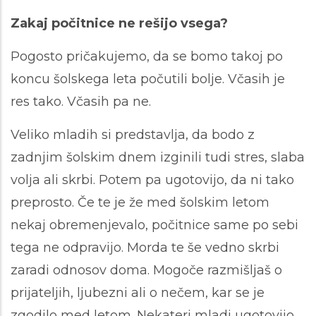
Zakaj počitnice ne rešijo vsega?
Pogosto pričakujemo, da se bomo takoj po
koncu šolskega leta počutili bolje. Včasih je
res tako. Včasih pa ne.
Veliko mladih si predstavlja, da bodo z
zadnjim šolskim dnem izginili tudi stres, slaba
volja ali skrbi. Potem pa ugotovijo, da ni tako
preprosto. Če te je že med šolskim letom
nekaj obremenjevalo, počitnice same po sebi
tega ne odpravijo. Morda te še vedno skrbi
zaradi odnosov doma. Mogoče razmišljaš o
prijateljih, ljubezni ali o nečem, kar se je
zgodilo med letom. Nekateri mladi ugotovijo,