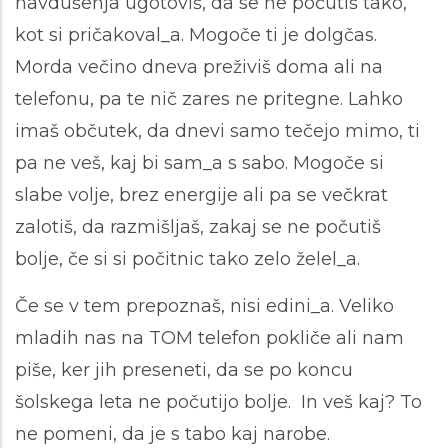
navdušenja ugotoviš, da se ne počutiš tako,
kot si pričakoval_a. Mogoče ti je dolgčas.
Morda večino dneva preživiš doma ali na
telefonu, pa te nič zares ne pritegne. Lahko
imaš občutek, da dnevi samo tečejo mimo, ti
pa ne veš, kaj bi sam_a s sabo. Mogoče si
slabe volje, brez energije ali pa se večkrat
zalotiš, da razmišljaš, zakaj se ne počutiš
bolje, če si si počitnic tako zelo želel_a.
Če se v tem prepoznaš, nisi edini_a. Veliko
mladih nas na TOM telefon pokliče ali nam
piše, ker jih preseneti, da se po koncu
šolskega leta ne počutijo bolje. In veš kaj? To
ne pomeni, da je s tabo kaj narobe.